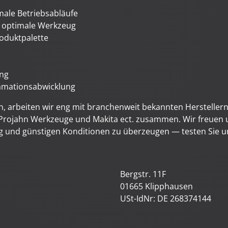
male Betriebsabläufe
s optimale Werkzeug
roduktpalette
ung
lamationsabwicklung
 arbeiten wir eng mit branchenweit bekannten Hersteller
, Projahn Werkzeuge und Makita
ect. zusammen. Wir freuen 
 und günstigen Konditionen zu überzeugen — testen Sie u
Bergstr. 11F
01665 Klipphausen
USt-IdNr: DE 268374144